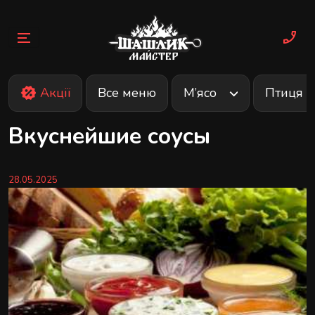
Skip
to
content
Акції
Все меню
М’ясо
Птиця
Вкуснейшие соусы
28.05.2025