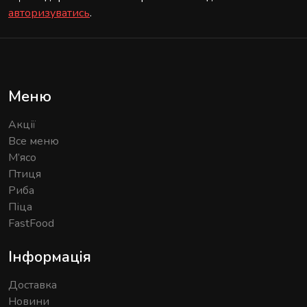
авторизуватись
.
Меню
Акції
Все меню
М’ясо
Птиця
Риба
Піца
FastFood
Інформація
Доставка
Новини