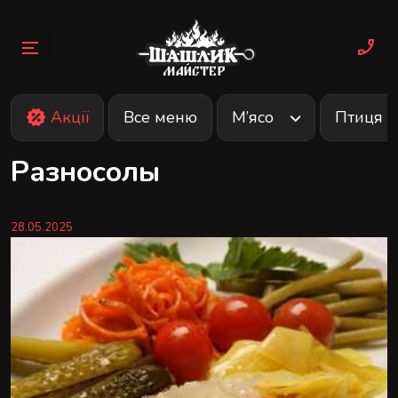
Skip
to
content
Акції
Все меню
М’ясо
Птиця
Разносолы
28.05.2025