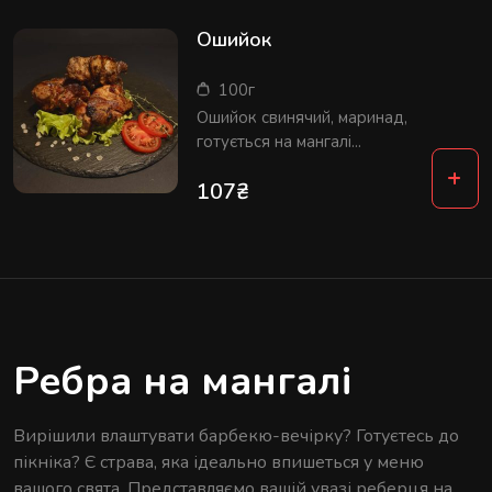
Ошийок
100г
Ошийок свинячий, маринад,
готується на мангалі...
+
107
₴
Ребра на мангалі
Вирішили влаштувати барбекю-вечірку? Готуєтесь до
пікніка? Є страва, яка ідеально впишеться у меню
вашого свята. Представляємо вашій увазі реберця на