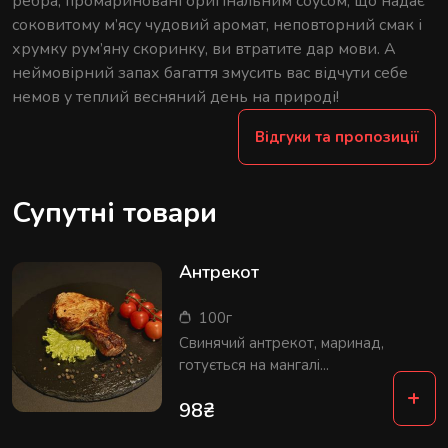
ребра, промариновані оригінальним соусом, що надає
соковитому м’ясу чудовий аромат, неповторний смак і
хрумку рум’яну скоринку, ви втратите дар мови. А
неймовірний запах багаття змусить вас відчути себе
немов у теплий весняний день на природі!
Відгуки та пропозиції
Супутні товари
Антрекот
100г
Свинячий антрекот, маринад,
готується на мангалі...
+
98
₴