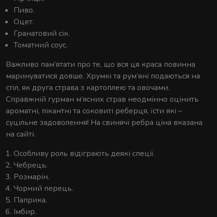
Пиво.
Оцет.
Гранатовий сік.
Томатний соус.
Важливо пам’ятати про те, що вся ця краса повинна
маринуватися довше. Хрумкі та рум’яні подаються на
стіл, як друга страва з картоплею та овочами.
Справжній гурман м’ясних страв неодмінно оцінить
ароматні, пікантні та соковиті реберця, їсти які –
суцільне задоволення! На свинячі ребра ціна вказана
на сайті.
Особливу роль відіграють деякі спеції.
Чебрець.
Розмарін.
Чорний перець.
Паприка.
Імбир.