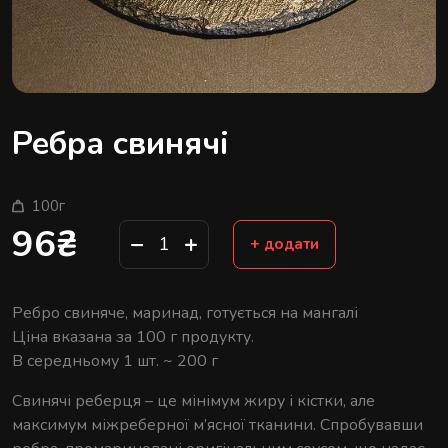
Ребра свинячі
100г
96
₴
−
+
+ додати
Ребро свиняче, маринад, готується на мангалі
Ціна вказана за 100 г продукту.
В середньому 1 шт. ~ 200 г
Свинячі реберця – це мінімум жиру і кістки, але
максимум міжреберної м’ясної тканини. Спробувавши