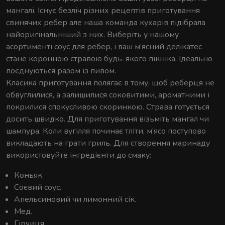
мангалі. Існує безліч різних рецептів приготування
свинячих ребер але наша команда кухарів підібрала
найоригінальніший з них. Виберіть у нашому
асортименті соус для ребер, і ваш м’ясний делікатес
стане коронною стравою будь-якого пікніка. Ідеально
поєднуються разом із пивом.
Класика приготування полягає в тому, щоб реберця не
обвуглилися, а залишилися соковитими, ароматними і
покрилися спокусливою скоринкою. Страва готується
досить швидко. Для приготування візьміть мангал чи
шампура. Коли вугілля починає тліти, м’ясо поступово
викладають на грати гриль. Для створення маринаду
використовуйте інгредієнти до смаку:
Коньяк.
Соєвий соус.
Апельсиновий чи лимонний сік.
Мед.
Гірчиця.