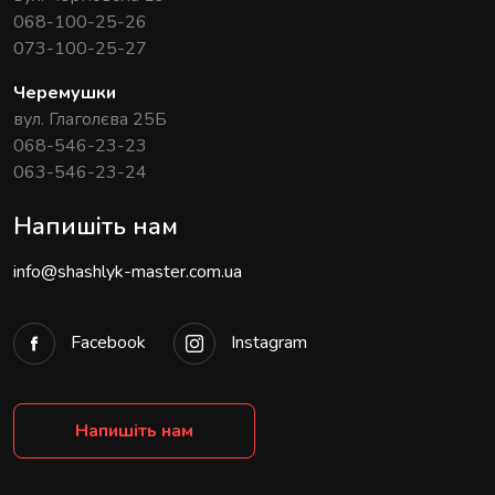
068-100-25-26
073-100-25-27
Черемушки
вул. Глаголєва 25Б
068-546-23-23
063-546-23-24
Напишіть нам
info@shashlyk-master.com.ua
Facebook
Instagram
Напишіть нам