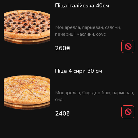
Піца Італійська 40см
Моцарелла, пармезан, салями,
печериці, маслини, соус
260
₴
Піца 4 сири 30 см
Моцарелла, Сир дор блю, пармезан,
сир...
240
₴