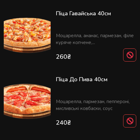
Піца Гавайська 40см
Моцарелла, ананас, пармезан, філе
куряче копчене,...
260
₴
Піца До Пива 40см
Моцарелла, пармезан, пеппероні,
мисливські ковбаски, соус
240
₴