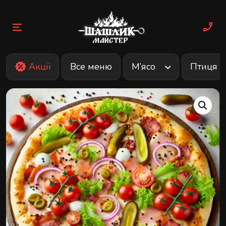
Skip
to
content
Акції
Все меню
М’ясо
Птиця