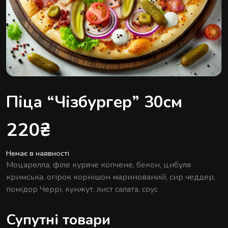
Піца “Чізбургер” 30см
220
₴
Немає в наявності
Моцарелла, філе куряче копчене, бекон, цибуля
кримська, огірок корнішон маринований, сир чеддер,
помідор Черрі, кунжут, лист салата, соус
Супутні товари