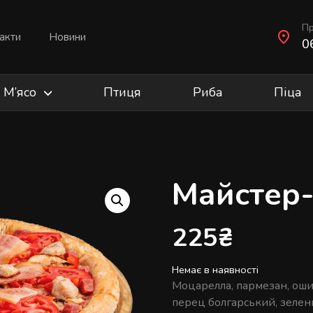
Пр
акти
Новини
0
М’ясо
Птиця
Риба
Піца
Майстер-
225
₴
Немає в наявності
Моцарелла, пармезан, оши
перец болгарський, зелень(