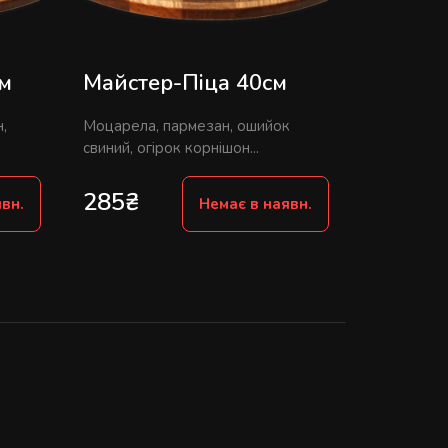
см
Майстер-Піца 40см
,
Моцарела, пармезан, ошийок
свиний, огірок корнішон...
285
₴
вн.
Немає в наявн.