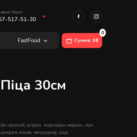
авий берег
67-517-51-30
0
FastFood
Сумма: 0₴
Піца 30см
йк свиний, огірок корнішон марин., лук,
укроп, кінза, петрушка), соус