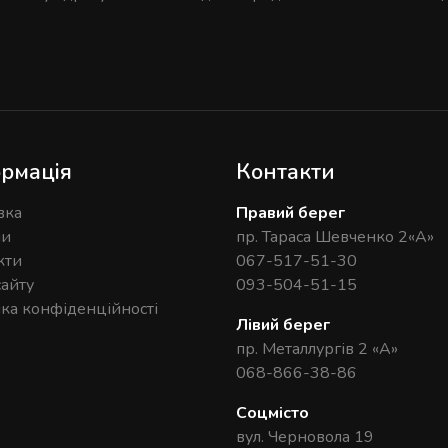
рмація
Контакти
вка
Правий берег
ни
пр. Тараса Шевченко 2«А»
кти
067-517-51-30
сайту
093-504-51-15
ика конфіденційності
Лівий берег
пр. Металлургів 2 «А»
068-866-38-86
Соцмісто
вул. Черновола 19