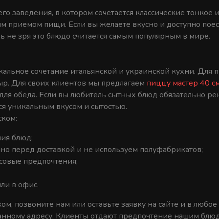
о заведения, в котором сочетается классические тонкое и
ым приемом пищи. Если вы желаете вкусно и доступно поес
ь не зря это блюдо считается самым популярным в мире.
альное сочетание итальянской и украинской кухни. Для 
ыр. Для своих клиентов мы предлагаем
пиццу мастер 40 с
 для обеда. Если вы любитель сытных блюд обязательно 
ся уникальным вкусом и сытостью.
ском:
ния блюд;
но перед доставкой и не используем полуфабрикатов;
совые предпочтения;
ли в офис.
м, позвоните нам или оставьте заявку на сайте и в любое
анному адресу. Клиенты отдают предпочтение нашим блюда