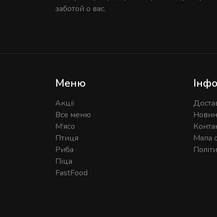
заботой о вас.
Меню
Інфо
Акції
Доста
Все меню
Нови
М’ясо
Конта
Птиця
Мапа 
Риба
Політ
Піца
FastFood