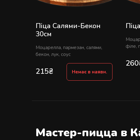
Піца Салями-Бекон
Піц
30см
Моцар
філе, п
Моцарелла, пармезан, салями,
бекон, лук, соус
260
215
₴
Немає в наявн.
Мастер-пицца в 