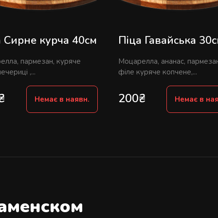
а Сирне курча 40см
Піца Гавайська 30
елла, пармезан, куряче
Моцарелла, ананас, пармезан
ечериці ,...
філе куряче копчене,...
₴
200
₴
Немає в наявн.
Немає в ная
Каменском