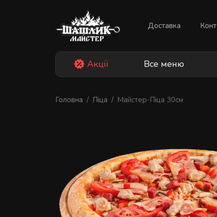
Skip
to
Доставка
Конт
content
Акції
Все меню
Головна
Піца
Майстер-Піца 30см