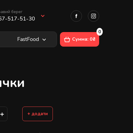
авий берег
67-517-51-30
0
FastFood
Сумма: 0₴
ички
+
+ додати