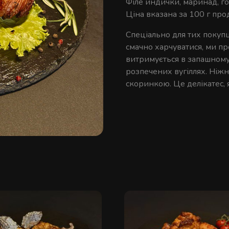
Філе индички, маринад, го
Ціна вказана за 100 г про
Спеціально для тих покупці
смачно харчуватися, ми пр
витримується в запашному
розпечених вугіллях. Ніж
скоринкою. Це делікатес, 