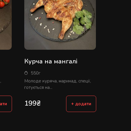
Курча на мангалі
550г
,
Молоде куряча, маринад, спеції,
готується на...
199
₴
ати
+ додати