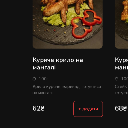
Куряче крило на
Куря
мангалі
ман
100г
10
Крило куряче, маринад, готується
Стейк 
на мангалі...
готуєть
62
₴
68
₴
+ додати