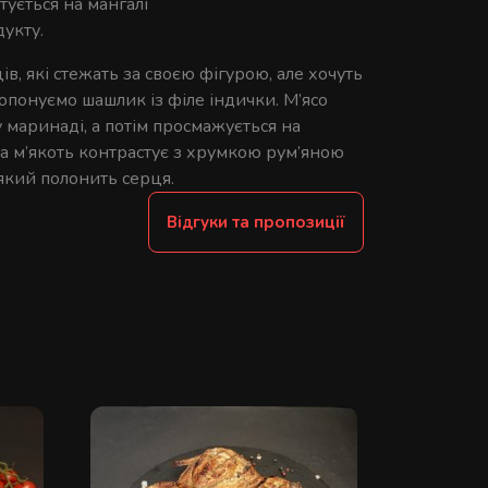
тується на мангалі
дукту.
в, які стежать за своєю фігурою, але хочуть
опонуємо шашлик із філе індички. М’ясо
 маринаді, а потім просмажується на
на м’якоть контрастує з хрумкою рум’яною
який полонить серця.
Відгуки та пропозиції