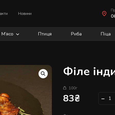
Пр
акти
Новини
0
М’ясо
Птиця
Риба
Піца
Філе інд
100г
83
₴
−