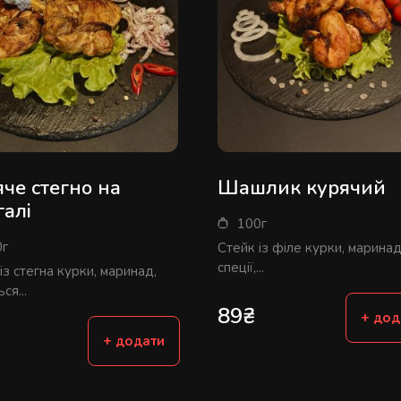
че стегно на
Шашлик курячий
галі
100г
0г
Стейк із філе курки, маринад
спеції,...
із стегна курки, маринад,
ся...
89
₴
+ дод
+ додати