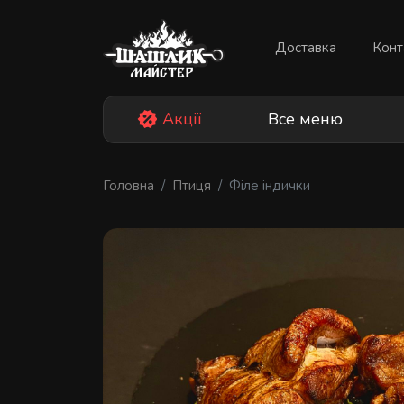
Skip
to
Доставка
Конт
content
Акції
Все меню
Головна
Птиця
Філе індички