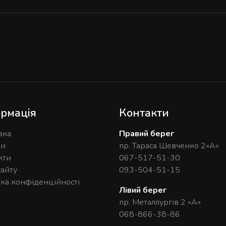
рмація
Контакти
вка
Правий берег
ни
пр. Тараса Шевченко 2«А»
кти
067-517-51-30
сайту
093-504-51-15
ика конфіденційності
Лівий берег
пр. Металлургів 2 «А»
068-866-38-86