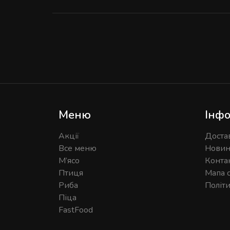
Меню
Інфо
Акції
Доста
Все меню
Нови
М’ясо
Конта
Птиця
Мапа 
Риба
Політ
Піца
FastFood