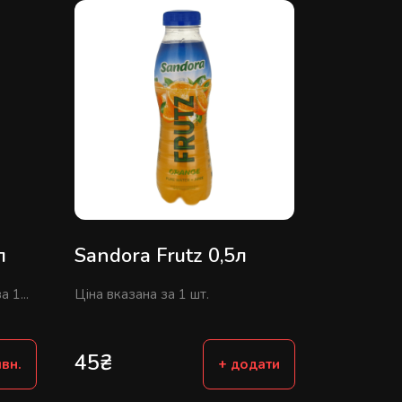
л
Sandora Frutz 0,5л
 1...
Ціна вказана за 1 шт.
45
₴
вн.
+ додати