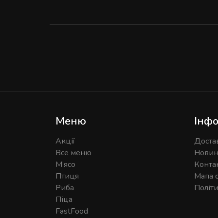
Меню
Інфо
Акції
Доста
Все меню
Нови
М’ясо
Конта
Птиця
Мапа 
Риба
Політ
Піца
FastFood