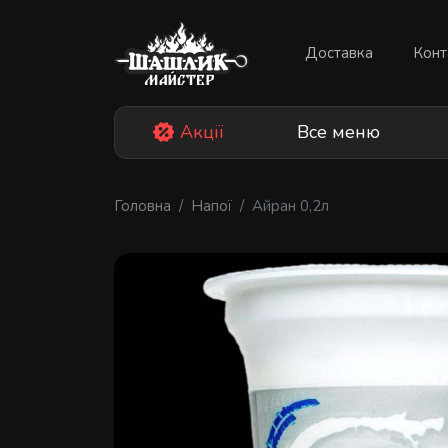
Skip
to
Доставка
Конт
content
Акції
Все меню
Головна
Напої
Айран 0,2л