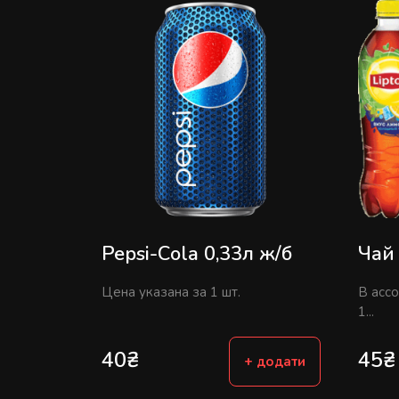
Pepsi-Сola 0,33л ж/б
Чай 
Цена указана за 1 шт.
В асс
1...
40
₴
45
₴
+ додати