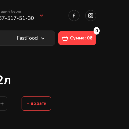
авий берег
67-517-51-30
0
FastFood
Сумма: 0₴
2л
+
+ додати