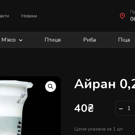
Пр
акти
Новини
0
М’ясо
Птиця
Риба
Піца
Айран 0,
40
₴
−
Цена указана за 1 шт.