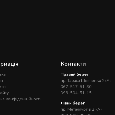
рмація
Контакти
вка
Правий берег
ни
пр. Тараса Шевченко 2«А»
кти
067-517-51-30
сайту
093-504-51-15
ика конфіденційності
Лівий берег
пр. Металлургів 2 «А»